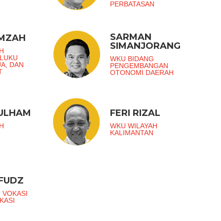
PERBATASAN
SARMAN
AMZAH
SIMANJORANG
H
ALUKU
WKU BIDANG
UA, DAN
PENGEMBANGAN
T
OTONOMI DAERAH
ZULHAM
FERI RIZAL
H
WKU WILAYAH
KALIMANTAN
FUDZ
 VOKASI
KASI