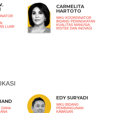
W.
CARMELITA
I
HARTOTO
INATOR
WKU KOORDINATOR
BIDANG PENINGKATAN
N,
KUALITAS MANUSIA,
DAN LUAR
RISTEK DAN INOVASI
IKASI
EDY SURYADI
MAND
WKU BIDANG
 DANA
PEMBANGUNAN
RANA
KAWASAN