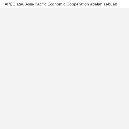
APEC atau Asia-Pacific Economic Cooperation adalah sebuah
organisasi negara-negara Asia-Pasifik yang didirikan di Canberra
pada November 1989 untuk mempromosikan kerja sama
ekonomi. Saat ini, APEC memiliki 21 anggota, termasuk:
Australia
Brunei Darussalam
Mexico
Canada
China
Hong Kong
Papua New Guinea
Philippines
Russia
Singapore
Taiwan
United States
Malaysia
New Zealand