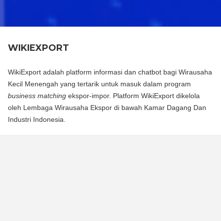
WIKIEXPORT
WikiExport adalah platform informasi dan chatbot bagi Wirausaha
Kecil Menengah yang tertarik untuk masuk dalam program
business matching
ekspor-impor. Platform WikiExport dikelola
oleh Lembaga Wirausaha Ekspor di bawah Kamar Dagang Dan
Industri Indonesia.
WikiExport adalah platform informasi dan chat bot bagi
Wirausaha Kecil Menengah yang tertarik untuk masuk dalam
program business matching ekspor-impor. Platform WikiExport
dikelola oleh Lembaga Wirausaha Ekspor di bawah Kamar
Dagang Dan Industri Indonesia.
WikiExport membantu membuka akses informasi dan
memberikan legitimasi layak ekspor bagi wirausaha.