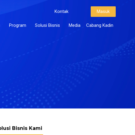
Kontak
Masuk
i
Program
Solusi Bisnis
Media
Cabang Kadin
olusi Bisnis Kami